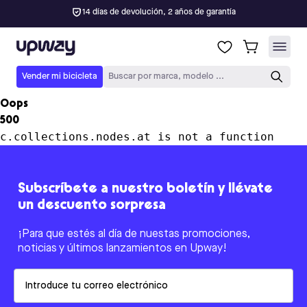
14 días de devolución, 2 años de garantía
Upway
Vender mi bicicleta
Buscar por marca, modelo ...
Oops
500
c.collections.nodes.at is not a function
Subscríbete a nuestro boletín y llévate
un descuento sorpresa
¡Para que estés al día de nuestas promociones,
noticias y últimos lanzamientos en Upway!
Email