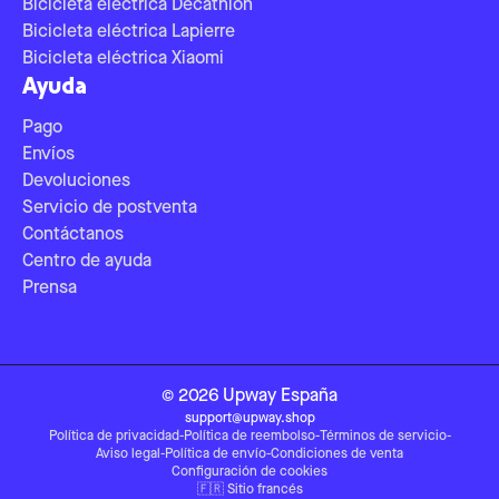
Bicicleta eléctrica Decathlon
Bicicleta eléctrica Lapierre
Bicicleta eléctrica Xiaomi
Ayuda
Pago
Envíos
Devoluciones
Servicio de postventa
Contáctanos
Centro de ayuda
Prensa
©
2026
Upway
España
support@upway.shop
Política de privacidad
-
Política de reembolso
-
Términos de servicio
-
Aviso legal
-
Política de envío
-
Condiciones de venta
Configuración de cookies
🇫🇷
Sitio francés