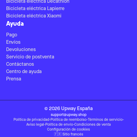
Bicicleta eléctrica Decathlon
Bicicleta eléctrica Lapierre
Bicicleta eléctrica Xiaomi
Ayuda
Pago
Envíos
Devoluciones
Servicio de postventa
Contáctanos
Centro de ayuda
Prensa
©
2026
Upway
España
support@upway.shop
Política de privacidad
-
Política de reembolso
-
Términos de servicio
-
Aviso legal
-
Política de envío
-
Condiciones de venta
Configuración de cookies
🇫🇷
Sitio francés