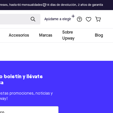
ereses, hasta 60 mensualidades
14 días de devolución, 2 años de garantía
Ayúdame a elegir
Sobre
Accesorios
Marcas
Blog
Upway
 boletín y llévate
sa
estas promociones, noticias y
way!