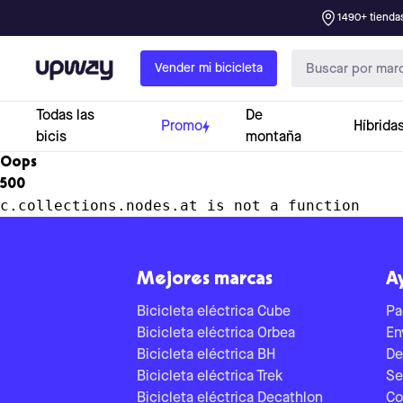
1490+ tiendas
Upway
Vender mi bicicleta
Todas las
De
Promo
Híbrida
bicis
montaña
Oops
500
c.collections.nodes.at is not a function
Mejores marcas
A
Bicicleta eléctrica Cube
Pa
Bicicleta eléctrica Orbea
En
Bicicleta eléctrica BH
De
Bicicleta eléctrica Trek
Se
Bicicleta eléctrica Decathlon
Co