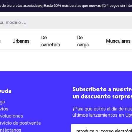
 de bicicletas asociadas
Hasta 60% más baratas que nuevas
4 pagos sin int
De
De
s
Urbanas
Musculares
carretera
carga
Subscríbete a nuestro
yuda
un descuento sorpre
go
víos
¡Para que estés al día de nu
últimos lanzamientos en Up
voluciones
rvicio de postventa
Email
ntáctanos