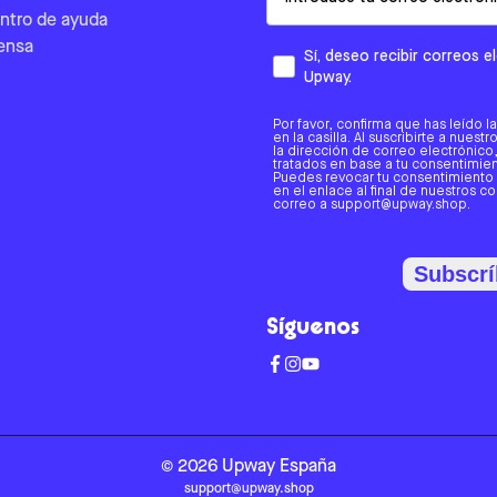
ntro de ayuda
ensa
Sí, deseo recibir correos 
Upway.
Por favor, confirma que has leído l
en la casilla. Al suscribirte a nues
la dirección de correo electrónic
tratados en base a tu consentimient
Puedes revocar tu consentimiento
en el enlace al final de nuestros c
correo a support@upway.shop.
Subscrí
Síguenos
©
2026
Upway
España
support@upway.shop