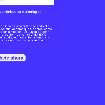
electrónicos de marketing de
a política de privacidad haciendo clic
tro boletín, aceptas que tus datos, como
o, sean almacenados. Tus datos serán
o, conforme al Art. 6.1 a) del RGPD.
 en cualquier momento haciendo clic
orreos electrónicos o enviando un
bete ahora