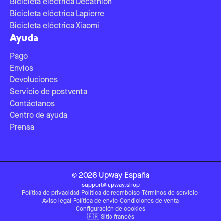
Bicicleta eléctrica Decathlon
Bicicleta eléctrica Lapierre
Bicicleta eléctrica Xiaomi
Ayuda
Pago
Envíos
Devoluciones
Servicio de postventa
Contáctanos
Centro de ayuda
Prensa
©
2026
Upway
España
support@upway.shop
Política de privacidad
-
Política de reembolso
-
Términos de servicio
-
Aviso legal
-
Política de envío
-
Condiciones de venta
Configuración de cookies
🇫🇷
Sitio francés