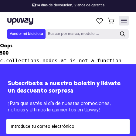
14 días de devolución, 2 años de garantía
Upway
Vender mi bicicleta
Buscar por marca, modelo ...
Oops
500
c.collections.nodes.at is not a function
Subscríbete a nuestro boletín y llévate
un descuento sorpresa
¡Para que estés al día de nuestas promociones,
noticias y últimos lanzamientos en Upway!
Email