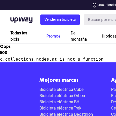
1490+ tiendas
Upway
Vender mi bicicleta
Todas las
De
Promo
Híbrida
bicis
montaña
Oops
500
c.collections.nodes.at is not a function
Mejores marcas
A
Bicicleta eléctrica Cube
Pa
Bicicleta eléctrica Orbea
En
Bicicleta eléctrica BH
De
Bicicleta eléctrica Trek
Se
Bicicleta eléctrica Decathlon
Co