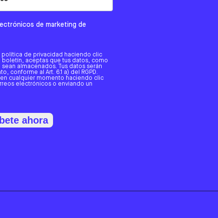
electrónicos de marketing de
a política de privacidad haciendo clic
tro boletín, aceptas que tus datos, como
o, sean almacenados. Tus datos serán
o, conforme al Art. 6.1 a) del RGPD.
 en cualquier momento haciendo clic
orreos electrónicos o enviando un
bete ahora