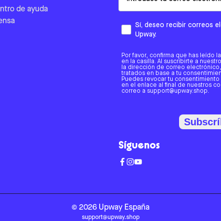
ntro de ayuda
ensa
Sí, deseo recibir correos 
Upway.
Por favor, confirma que has leído l
en la casilla. Al suscribirte a nues
la dirección de correo electrónic
tratados en base a tu consentimient
Puedes revocar tu consentimiento
en el enlace al final de nuestros c
correo a support@upway.shop.
Subscrí
Síguenos
©
2026
Upway
España
support@upway.shop