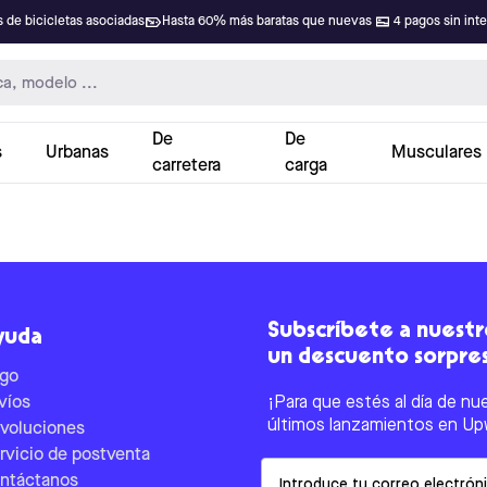
 de bicicletas asociadas
Hasta 60% más baratas que nuevas
4 pagos sin int
De
De
s
Urbanas
Musculares
carretera
carga
Subscríbete a nuestro
yuda
un descuento sorpre
go
víos
¡Para que estés al día de nu
últimos lanzamientos en Up
voluciones
rvicio de postventa
Email
ntáctanos