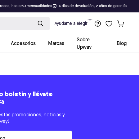
ereses, hasta 60 mensualidades
14 días de devolución, 2 años de garantía
Ayúdame a elegir
Sobre
Accesorios
Marcas
Blog
Upway
 boletín y llévate
sa
estas promociones, noticias y
way!