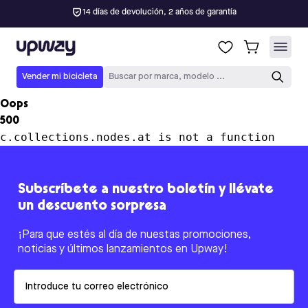
14 días de devolución, 2 años de garantía
Upway
Vender mi bicicleta
Buscar por marca, modelo ...
Oops
500
c.collections.nodes.at is not a function
Subscríbete a nuestro boletín y llévate
un descuento sorpresa
¡Para que estés al día de nuestas promociones,
noticias y últimos lanzamientos en Upway!
Email