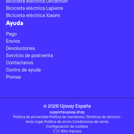
Bicicleta eléctrica Decathlon
Bicicleta eléctrica Lapierre
Bicicleta eléctrica Xiaomi
Ayuda
Pago
Envíos
Devoluciones
Servicio de postventa
Contáctanos
Centro de ayuda
Prensa
©
2026
Upway
España
support@upway.shop
Política de privacidad
-
Política de reembolso
-
Términos de servicio
-
Aviso legal
-
Política de envío
-
Condiciones de venta
Configuración de cookies
🇫🇷
Sitio francés