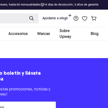
ereses, hasta 60 mensualidades
14 días de devolución, 2 años de garantía
Ayúdame a elegir
Sobre
Accesorios
Marcas
Blog
Upway
 boletín y llévate
sa
estas promociones, noticias y
way!