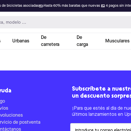
 de bicicletas asociadas
Hasta 60% más baratas que nuevas
4 pagos sin int
De
De
s
Urbanas
Musculares
carretera
carga
Subscríbete a nuestro
yuda
un descuento sorpre
go
víos
¡Para que estés al día de nu
últimos lanzamientos en Up
voluciones
rvicio de postventa
Email
ntáctanos