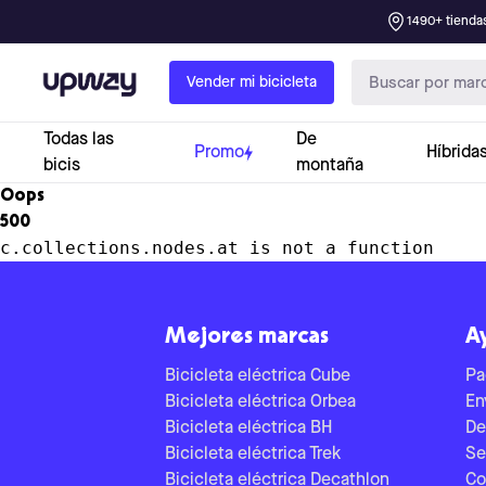
1490+ tiendas
Upway
Vender mi bicicleta
Todas las
De
Promo
Híbrida
bicis
montaña
Oops
500
c.collections.nodes.at is not a function
Mejores marcas
A
Bicicleta eléctrica Cube
Pa
Bicicleta eléctrica Orbea
En
Bicicleta eléctrica BH
De
Bicicleta eléctrica Trek
Se
Bicicleta eléctrica Decathlon
Co