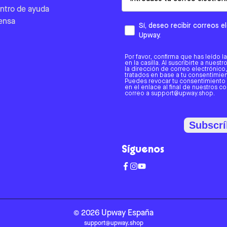
ntro de ayuda
ensa
Sí, deseo recibir correos 
Upway.
Por favor, confirma que has leído l
en la casilla. Al suscribirte a nues
la dirección de correo electrónic
tratados en base a tu consentimient
Puedes revocar tu consentimiento
en el enlace al final de nuestros c
correo a support@upway.shop.
Subscrí
Síguenos
©
2026
Upway
España
support@upway.shop