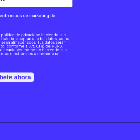
electrónicos de marketing de
a política de privacidad haciendo clic
tro boletín, aceptas que tus datos, como
o, sean almacenados. Tus datos serán
o, conforme al Art. 6.1 a) del RGPD.
 en cualquier momento haciendo clic
orreos electrónicos o enviando un
bete ahora