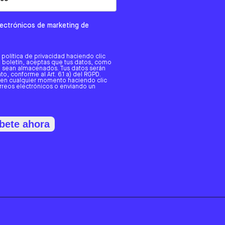
electrónicos de marketing de
a política de privacidad haciendo clic
tro boletín, aceptas que tus datos, como
o, sean almacenados. Tus datos serán
o, conforme al Art. 6.1 a) del RGPD.
 en cualquier momento haciendo clic
orreos electrónicos o enviando un
bete ahora