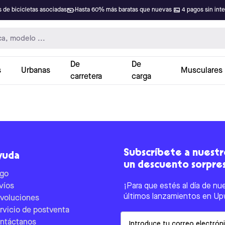
 de bicicletas asociadas
Hasta 60% más baratas que nuevas
4 pagos sin int
De
De
s
Urbanas
Musculares
carretera
carga
Subscríbete a nuestro
yuda
un descuento sorpre
go
víos
¡Para que estés al día de nu
últimos lanzamientos en Up
voluciones
rvicio de postventa
Email
ntáctanos