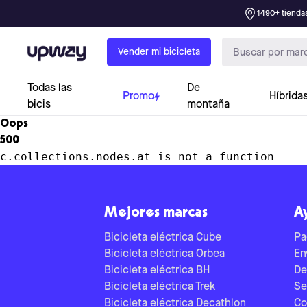
1490+ tiendas
Upway
Vender mi bicicleta
Todas las
De
Promo
Híbrida
bicis
montaña
Oops
500
c.collections.nodes.at is not a function
Mejores marcas
A
Bicicleta eléctrica Cube
Pa
Bicicleta eléctrica Orbea
En
Bicicleta eléctrica BH
De
Bicicleta eléctrica Trek
Se
Bicicleta eléctrica Decathlon
Co