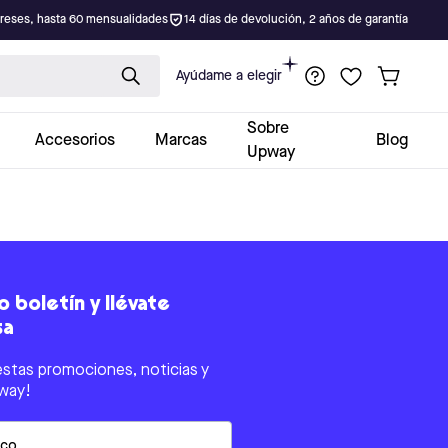
ereses, hasta 60 mensualidades
14 días de devolución, 2 años de garantía
Ayúdame a elegir
Sobre
Accesorios
Marcas
Blog
Upway
 boletín y llévate
sa
estas promociones, noticias y
way!