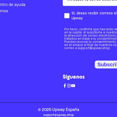
ntro de ayuda
ensa
Sí, deseo recibir correos 
Upway.
Por favor, confirma que has leído l
en la casilla. Al suscribirte a nues
la dirección de correo electrónic
tratados en base a tu consentimient
Puedes revocar tu consentimiento
en el enlace al final de nuestros c
correo a support@upway.shop.
Subscrí
Síguenos
©
2026
Upway
España
support@upway.shop