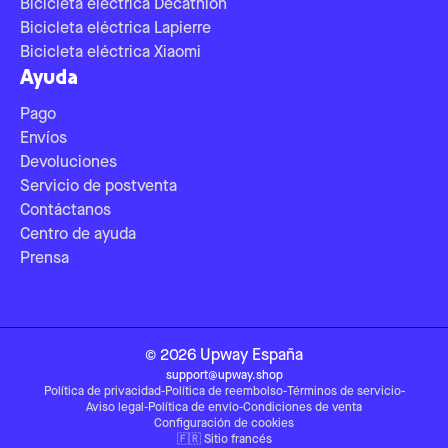
Bicicleta eléctrica Decathlon
Bicicleta eléctrica Lapierre
Bicicleta eléctrica Xiaomi
Ayuda
Pago
Envíos
Devoluciones
Servicio de postventa
Contáctanos
Centro de ayuda
Prensa
©
2026
Upway
España
support@upway.shop
Política de privacidad
-
Política de reembolso
-
Términos de servicio
-
Aviso legal
-
Política de envío
-
Condiciones de venta
Configuración de cookies
🇫🇷
Sitio francés