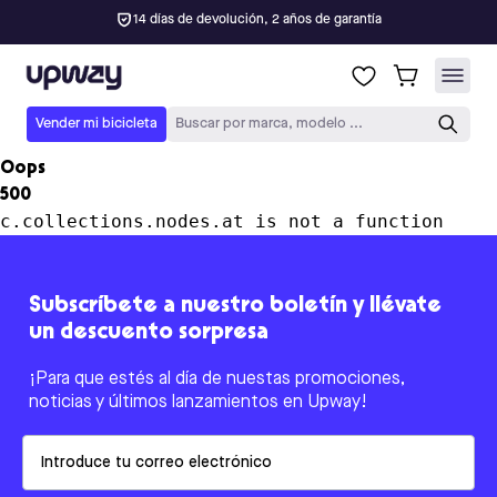
14 días de devolución, 2 años de garantía
Upway
Vender mi bicicleta
Buscar por marca, modelo ...
Oops
500
c.collections.nodes.at is not a function
Subscríbete a nuestro boletín y llévate
un descuento sorpresa
¡Para que estés al día de nuestas promociones,
noticias y últimos lanzamientos en Upway!
Email