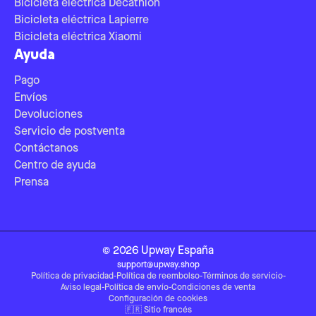
Bicicleta eléctrica Decathlon
Bicicleta eléctrica Lapierre
Bicicleta eléctrica Xiaomi
Ayuda
Pago
Envíos
Devoluciones
Servicio de postventa
Contáctanos
Centro de ayuda
Prensa
©
2026
Upway
España
support@upway.shop
Política de privacidad
-
Política de reembolso
-
Términos de servicio
-
Aviso legal
-
Política de envío
-
Condiciones de venta
Configuración de cookies
🇫🇷
Sitio francés