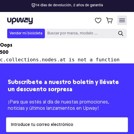
14 días de devolución, 2 años de garantía
Upway
Vender mi bicicleta
Buscar por marca, modelo ...
Oops
500
c.collections.nodes.at is not a function
Subscríbete a nuestro boletín y llévate
un descuento sorpresa
¡Para que estés al día de nuestas promociones,
noticias y últimos lanzamientos en Upway!
Email