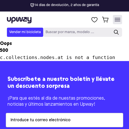
14 días de devolución, 2 años de garantía
Upway
Vender mi bicicleta
Buscar por marca, modelo ...
Oops
500
c.collections.nodes.at is not a function
Subscríbete a nuestro boletín y llévate
un descuento sorpresa
¡Para que estés al día de nuestas promociones,
noticias y últimos lanzamientos en Upway!
Email