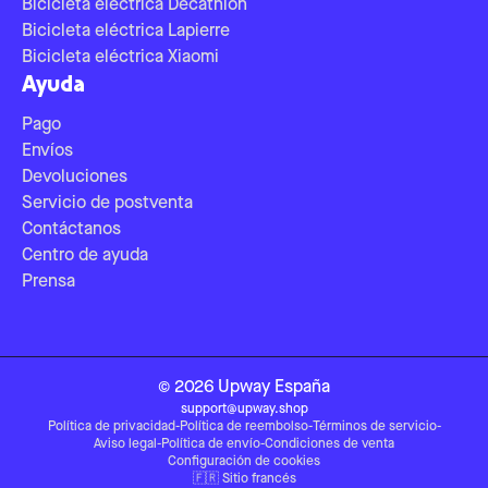
Bicicleta eléctrica Decathlon
Bicicleta eléctrica Lapierre
Bicicleta eléctrica Xiaomi
Ayuda
Pago
Envíos
Devoluciones
Servicio de postventa
Contáctanos
Centro de ayuda
Prensa
©
2026
Upway
España
support@upway.shop
Política de privacidad
-
Política de reembolso
-
Términos de servicio
-
Aviso legal
-
Política de envío
-
Condiciones de venta
Configuración de cookies
🇫🇷
Sitio francés