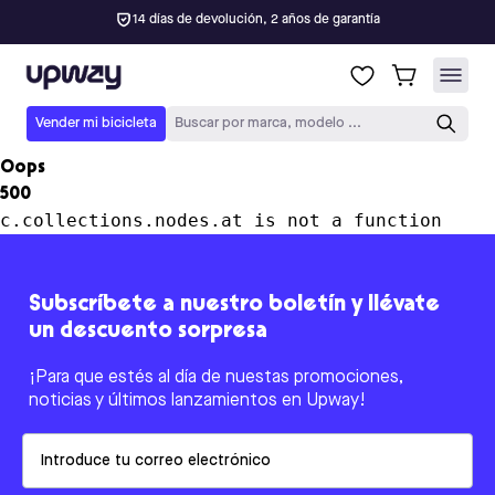
14 días de devolución, 2 años de garantía
Upway
Vender mi bicicleta
Buscar por marca, modelo ...
Oops
500
c.collections.nodes.at is not a function
Subscríbete a nuestro boletín y llévate
un descuento sorpresa
¡Para que estés al día de nuestas promociones,
noticias y últimos lanzamientos en Upway!
Email