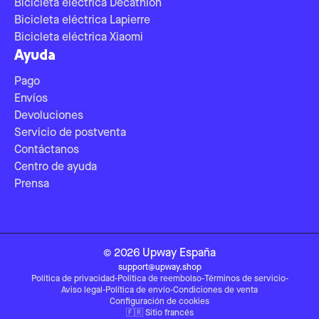
Bicicleta eléctrica Decathlon
Bicicleta eléctrica Lapierre
Bicicleta eléctrica Xiaomi
Ayuda
Pago
Envíos
Devoluciones
Servicio de postventa
Contáctanos
Centro de ayuda
Prensa
©
2026
Upway
España
support@upway.shop
Política de privacidad
-
Política de reembolso
-
Términos de servicio
-
Aviso legal
-
Política de envío
-
Condiciones de venta
Configuración de cookies
🇫🇷
Sitio francés