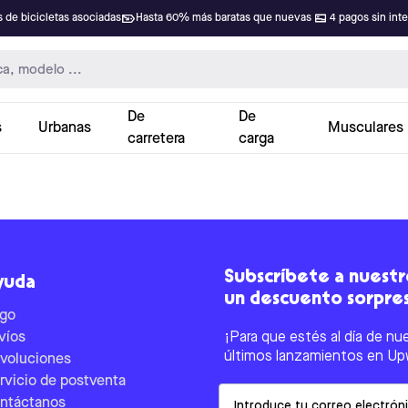
 de bicicletas asociadas
Hasta 60% más baratas que nuevas
4 pagos sin int
De
De
s
Urbanas
Musculares
carretera
carga
Subscríbete a nuestro
yuda
un descuento sorpre
go
víos
¡Para que estés al día de nu
últimos lanzamientos en Up
voluciones
rvicio de postventa
Email
ntáctanos