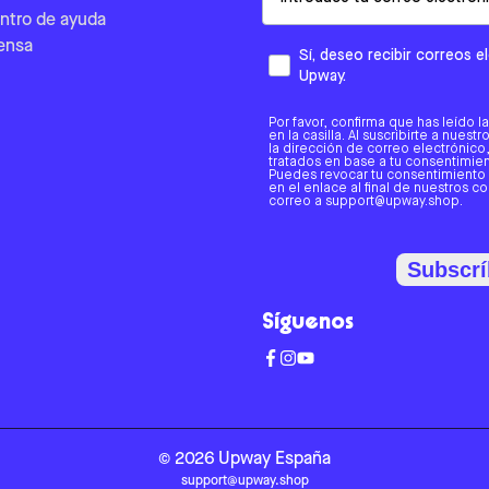
ntro de ayuda
ensa
Sí, deseo recibir correos 
Upway.
Por favor, confirma que has leído l
en la casilla. Al suscribirte a nues
la dirección de correo electrónic
tratados en base a tu consentimient
Puedes revocar tu consentimiento
en el enlace al final de nuestros c
correo a support@upway.shop.
Subscrí
Síguenos
©
2026
Upway
España
support@upway.shop