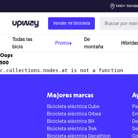
1490+ tiendas
Upway
Vender mi bicicleta
Todas las
De
Promo
Híbrida
bicis
montaña
Oops
500
c.collections.nodes.at is not a function
Mejores marcas
A
Bicicleta eléctrica Cube
Pa
Bicicleta eléctrica Orbea
En
Bicicleta eléctrica BH
De
Bicicleta eléctrica Trek
Se
Bicicleta eléctrica Decathlon
Co