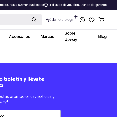
ereses, hasta 60 mensualidades
14 días de devolución, 2 años de garantía
Ayúdame a elegir
Sobre
Accesorios
Marcas
Blog
Upway
 boletín y llévate
sa
estas promociones, noticias y
way!