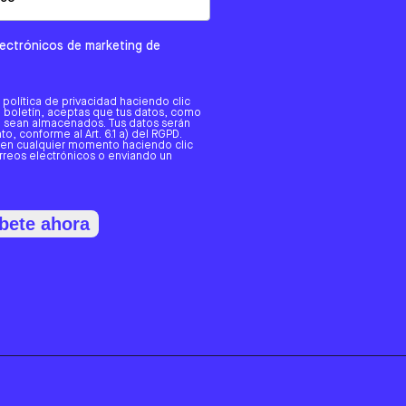
electrónicos de marketing de
a política de privacidad haciendo clic
tro boletín, aceptas que tus datos, como
o, sean almacenados. Tus datos serán
o, conforme al Art. 6.1 a) del RGPD.
 en cualquier momento haciendo clic
orreos electrónicos o enviando un
bete ahora