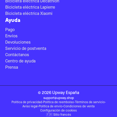
Bicicleta eléctrica Decathlon
Bicicleta eléctrica Lapierre
Bicicleta eléctrica Xiaomi
Ayuda
Pago
Envíos
Devoluciones
Servicio de postventa
Contáctanos
Centro de ayuda
Prensa
©
2026
Upway
España
support@upway.shop
Política de privacidad
-
Política de reembolso
-
Términos de servicio
-
Aviso legal
-
Política de envío
-
Condiciones de venta
Configuración de cookies
🇫🇷
Sitio francés