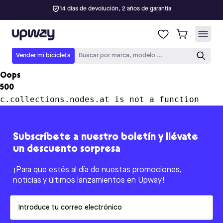
14 días de devolución, 2 años de garantía
Upway
Vender mi bicicleta
Buscar por marca, modelo ...
Oops
500
c.collections.nodes.at is not a function
Subscríbete a nuestro boletín y llévate
un descuento sorpresa
¡Para que estés al día de nuestas promociones,
noticias y últimos lanzamientos en Upway!
Email