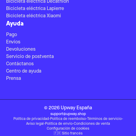
Bicicleta eléctrica Decathlon
Bicicleta eléctrica Lapierre
Bicicleta eléctrica Xiaomi
Ayuda
Pago
Envíos
Devoluciones
Servicio de postventa
Contáctanos
Centro de ayuda
Prensa
©
2026
Upway
España
support@upway.shop
Política de privacidad
-
Política de reembolso
-
Términos de servicio
-
Aviso legal
-
Política de envío
-
Condiciones de venta
Configuración de cookies
🇫🇷
Sitio francés