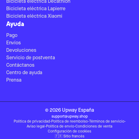
Bicicleta eléctrica Decathlon
Bicicleta eléctrica Lapierre
Bicicleta eléctrica Xiaomi
Ayuda
Pago
Envíos
Devoluciones
Servicio de postventa
Contáctanos
Centro de ayuda
Prensa
©
2026
Upway
España
support@upway.shop
Política de privacidad
-
Política de reembolso
-
Términos de servicio
-
Aviso legal
-
Política de envío
-
Condiciones de venta
Configuración de cookies
🇫🇷
Sitio francés