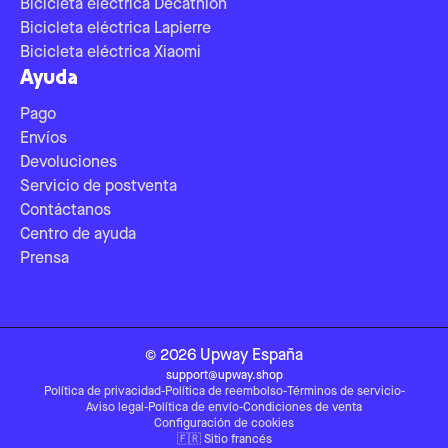
Bicicleta eléctrica Decathlon
Bicicleta eléctrica Lapierre
Bicicleta eléctrica Xiaomi
Ayuda
Pago
Envíos
Devoluciones
Servicio de postventa
Contáctanos
Centro de ayuda
Prensa
©
2026
Upway
España
support@upway.shop
Política de privacidad
-
Política de reembolso
-
Términos de servicio
-
Aviso legal
-
Política de envío
-
Condiciones de venta
Configuración de cookies
🇫🇷
Sitio francés