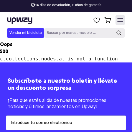
14 días de devolución, 2 años de garantía
Upway
Vender mi bicicleta
Buscar por marca, modelo ...
Oops
500
c.collections.nodes.at is not a function
Subscríbete a nuestro boletín y llévate
un descuento sorpresa
¡Para que estés al día de nuestas promociones,
noticias y últimos lanzamientos en Upway!
Email