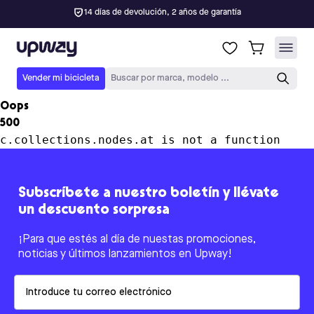
14 días de devolución, 2 años de garantía
Upway
Vender mi bicicleta
Buscar por marca, modelo ...
Oops
500
c.collections.nodes.at is not a function
Subscríbete a nuestro boletín y llévate
un descuento sorpresa
¡Para que estés al día de nuestas promociones,
noticias y últimos lanzamientos en Upway!
Email