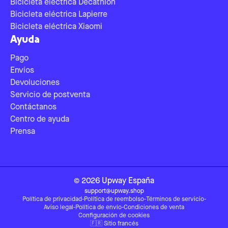
Bicicleta eléctrica Decathlon
Bicicleta eléctrica Lapierre
Bicicleta eléctrica Xiaomi
Ayuda
Pago
Envíos
Devoluciones
Servicio de postventa
Contáctanos
Centro de ayuda
Prensa
©
2026
Upway
España
support@upway.shop
Política de privacidad
-
Política de reembolso
-
Términos de servicio
-
Aviso legal
-
Política de envío
-
Condiciones de venta
Configuración de cookies
🇫🇷
Sitio francés