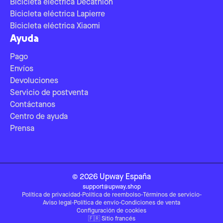
Bicicleta eléctrica Decathlon
Bicicleta eléctrica Lapierre
Bicicleta eléctrica Xiaomi
Ayuda
Pago
Envíos
Devoluciones
Servicio de postventa
Contáctanos
Centro de ayuda
Prensa
©
2026
Upway
España
support@upway.shop
Política de privacidad
-
Política de reembolso
-
Términos de servicio
-
Aviso legal
-
Política de envío
-
Condiciones de venta
Configuración de cookies
🇫🇷
Sitio francés