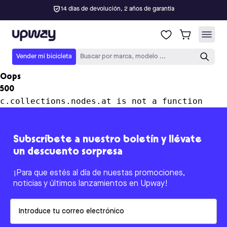
14 días de devolución, 2 años de garantía
Upway
Vender mi bicicleta
Buscar por marca, modelo ...
Oops
500
c.collections.nodes.at is not a function
Subscríbete a nuestro boletín y llévate
un descuento sorpresa
¡Para que estés al día de nuestas promociones,
noticias y últimos lanzamientos en Upway!
Email