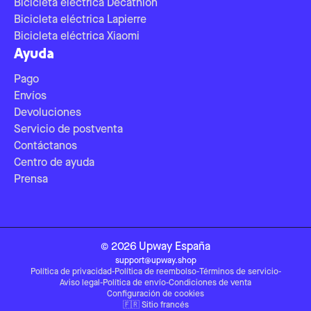
Bicicleta eléctrica Decathlon
Bicicleta eléctrica Lapierre
Bicicleta eléctrica Xiaomi
Ayuda
Pago
Envíos
Devoluciones
Servicio de postventa
Contáctanos
Centro de ayuda
Prensa
©
2026
Upway
España
support@upway.shop
Política de privacidad
-
Política de reembolso
-
Términos de servicio
-
Aviso legal
-
Política de envío
-
Condiciones de venta
Configuración de cookies
🇫🇷
Sitio francés