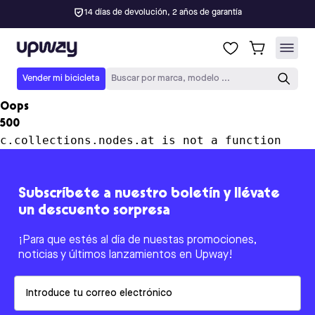
14 días de devolución, 2 años de garantía
Upway
Vender mi bicicleta
Buscar por marca, modelo ...
Oops
500
c.collections.nodes.at is not a function
Subscríbete a nuestro boletín y llévate
un descuento sorpresa
¡Para que estés al día de nuestas promociones,
noticias y últimos lanzamientos en Upway!
Email