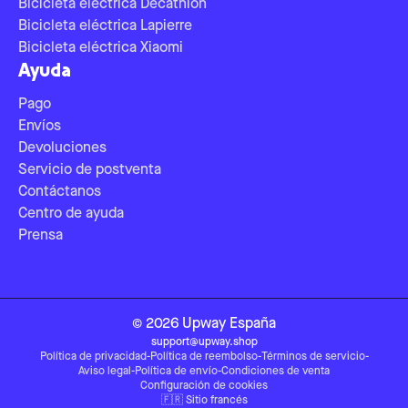
Bicicleta eléctrica Decathlon
Bicicleta eléctrica Lapierre
Bicicleta eléctrica Xiaomi
Ayuda
Pago
Envíos
Devoluciones
Servicio de postventa
Contáctanos
Centro de ayuda
Prensa
©
2026
Upway
España
support@upway.shop
Política de privacidad
-
Política de reembolso
-
Términos de servicio
-
Aviso legal
-
Política de envío
-
Condiciones de venta
Configuración de cookies
🇫🇷
Sitio francés