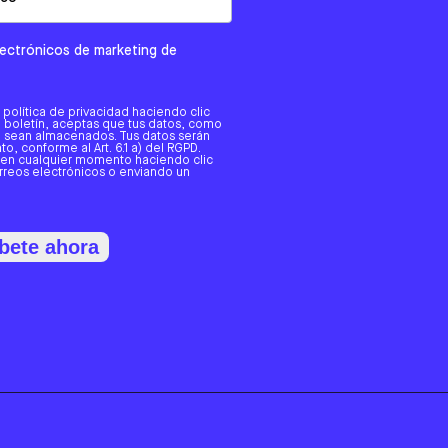
electrónicos de marketing de
a política de privacidad haciendo clic
tro boletín, aceptas que tus datos, como
o, sean almacenados. Tus datos serán
o, conforme al Art. 6.1 a) del RGPD.
 en cualquier momento haciendo clic
orreos electrónicos o enviando un
bete ahora