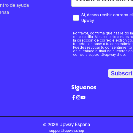
ntro de ayuda
ensa
Sí, deseo recibir correos 
Upway.
Por favor, confirma que has leído l
en la casilla. Al suscribirte a nues
la dirección de correo electrónic
tratados en base a tu consentimient
Puedes revocar tu consentimiento
en el enlace al final de nuestros c
correo a support@upway.shop.
Subscrí
Síguenos
©
2026
Upway
España
support@upway.shop