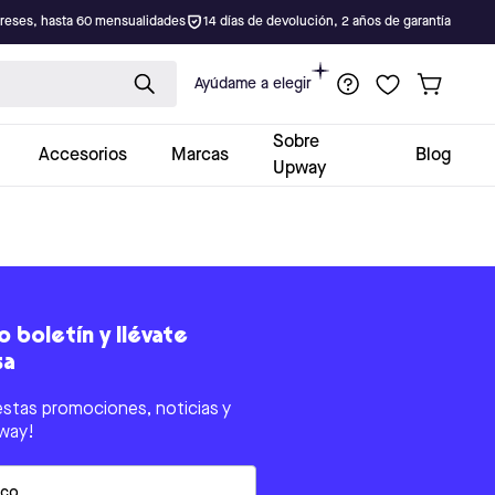
ereses, hasta 60 mensualidades
14 días de devolución, 2 años de garantía
Ayúdame a elegir
Sobre
Accesorios
Marcas
Blog
Upway
 boletín y llévate
sa
estas promociones, noticias y
way!