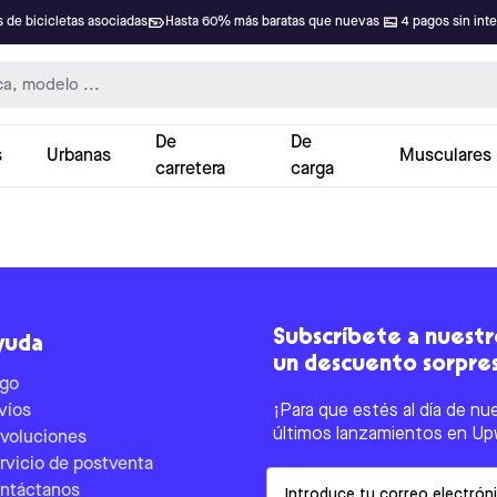
 de bicicletas asociadas
Hasta 60% más baratas que nuevas
4 pagos sin int
De
De
s
Urbanas
Musculares
carretera
carga
Subscríbete a nuestro
yuda
un descuento sorpre
go
víos
¡Para que estés al día de nu
últimos lanzamientos en Up
voluciones
rvicio de postventa
Email
ntáctanos