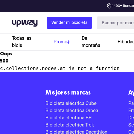
1490+ tiendas
Upway
Vender mi bicicleta
Todas las
De
Promo
Híbrida
bicis
montaña
Oops
500
c.collections.nodes.at is not a function
Mejores marcas
A
Bicicleta eléctrica Cube
Pa
Bicicleta eléctrica Orbea
En
Bicicleta eléctrica BH
De
Bicicleta eléctrica Trek
Se
Bicicleta eléctrica Decathlon
Co