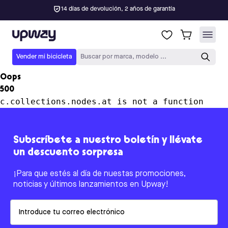
14 días de devolución, 2 años de garantía
Upway
Vender mi bicicleta
Buscar por marca, modelo ...
Oops
500
c.collections.nodes.at is not a function
Subscríbete a nuestro boletín y llévate
un descuento sorpresa
¡Para que estés al día de nuestas promociones,
noticias y últimos lanzamientos en Upway!
Email