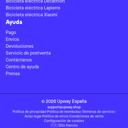
Bicicleta eléctrica Decathlon
Bicicleta eléctrica Lapierre
Bicicleta eléctrica Xiaomi
Ayuda
Pago
Envíos
Devoluciones
Servicio de postventa
Contáctanos
Centro de ayuda
Prensa
©
2026
Upway
España
support@upway.shop
Política de privacidad
-
Política de reembolso
-
Términos de servicio
-
Aviso legal
-
Política de envío
-
Condiciones de venta
Configuración de cookies
🇫🇷
Sitio francés