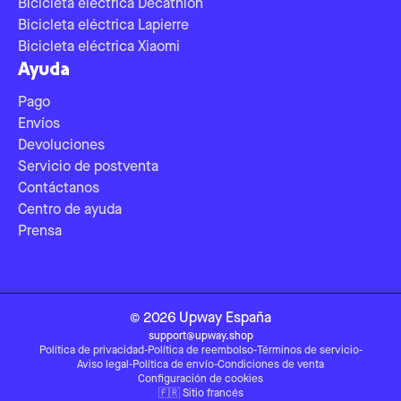
Bicicleta eléctrica Decathlon
Bicicleta eléctrica Lapierre
Bicicleta eléctrica Xiaomi
Ayuda
Pago
Envíos
Devoluciones
Servicio de postventa
Contáctanos
Centro de ayuda
Prensa
©
2026
Upway
España
support@upway.shop
Política de privacidad
-
Política de reembolso
-
Términos de servicio
-
Aviso legal
-
Política de envío
-
Condiciones de venta
Configuración de cookies
🇫🇷
Sitio francés