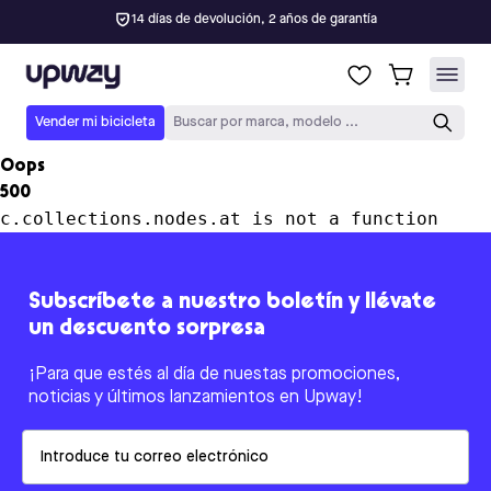
14 días de devolución, 2 años de garantía
Upway
Vender mi bicicleta
Buscar por marca, modelo ...
Oops
500
c.collections.nodes.at is not a function
Subscríbete a nuestro boletín y llévate
un descuento sorpresa
¡Para que estés al día de nuestas promociones,
noticias y últimos lanzamientos en Upway!
Email