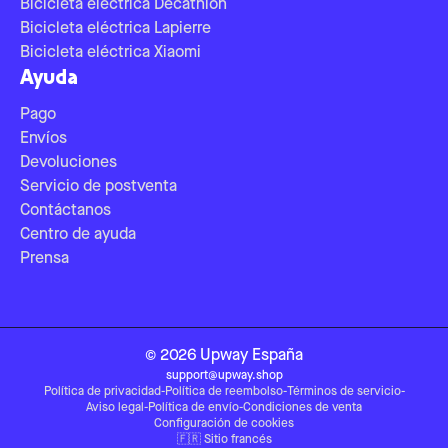
Bicicleta eléctrica Decathlon
Bicicleta eléctrica Lapierre
Bicicleta eléctrica Xiaomi
Ayuda
Pago
Envíos
Devoluciones
Servicio de postventa
Contáctanos
Centro de ayuda
Prensa
©
2026
Upway
España
support@upway.shop
Política de privacidad
-
Política de reembolso
-
Términos de servicio
-
Aviso legal
-
Política de envío
-
Condiciones de venta
Configuración de cookies
🇫🇷
Sitio francés