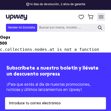
14 días de devolución, 2 años de garantía
Upway
Vender mi bicicleta
Buscar por marca, modelo ...
Oops
500
c.collections.nodes.at is not a function
Subscríbete a nuestro boletín y llévate
un descuento sorpresa
¡Para que estés al día de nuestas promociones,
noticias y últimos lanzamientos en Upway!
Email