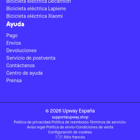
Bicicleta eléctrica Decathlon
Bicicleta eléctrica Lapierre
Bicicleta eléctrica Xiaomi
Ayuda
Pago
Envíos
Devoluciones
Servicio de postventa
Contáctanos
Centro de ayuda
Prensa
©
2026
Upway
España
support@upway.shop
Política de privacidad
-
Política de reembolso
-
Términos de servicio
-
Aviso legal
-
Política de envío
-
Condiciones de venta
Configuración de cookies
🇫🇷
Sitio francés