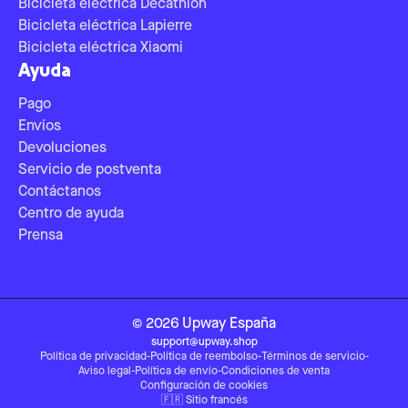
Bicicleta eléctrica Decathlon
Bicicleta eléctrica Lapierre
Bicicleta eléctrica Xiaomi
Ayuda
Pago
Envíos
Devoluciones
Servicio de postventa
Contáctanos
Centro de ayuda
Prensa
©
2026
Upway
España
support@upway.shop
Política de privacidad
-
Política de reembolso
-
Términos de servicio
-
Aviso legal
-
Política de envío
-
Condiciones de venta
Configuración de cookies
🇫🇷
Sitio francés