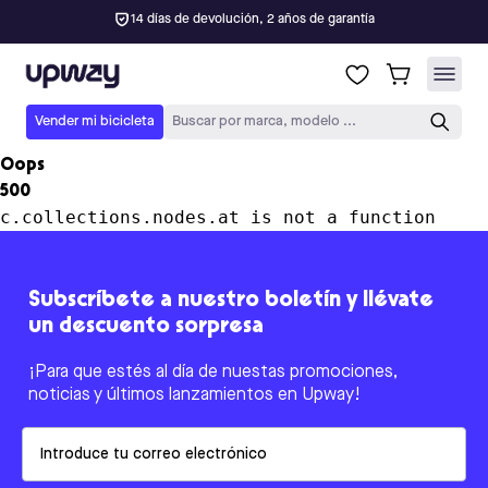
14 días de devolución, 2 años de garantía
Upway
Vender mi bicicleta
Buscar por marca, modelo ...
Oops
500
c.collections.nodes.at is not a function
Subscríbete a nuestro boletín y llévate
un descuento sorpresa
¡Para que estés al día de nuestas promociones,
noticias y últimos lanzamientos en Upway!
Email