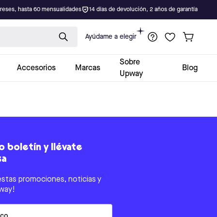
ereses, hasta 60 mensualidades
14 días de devolución, 2 años de garantía
Ayúdame a elegir
Sobre
Accesorios
Marcas
Blog
Upway
 boletín y llévate
sa
estas promociones, noticias y
way!