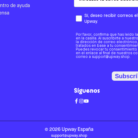
ntro de ayuda
ensa
Sí, deseo recibir correos 
Upway.
Por favor, confirma que has leído l
en la casilla. Al suscribirte a nues
la dirección de correo electrónic
tratados en base a tu consentimient
Puedes revocar tu consentimiento
en el enlace al final de nuestros c
correo a support@upway.shop.
Subscrí
Síguenos
©
2026
Upway
España
support@upway.shop