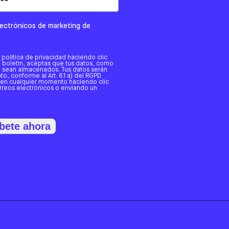
electrónicos de marketing de
a política de privacidad haciendo clic
tro boletín, aceptas que tus datos, como
o, sean almacenados. Tus datos serán
o, conforme al Art. 6.1 a) del RGPD.
 en cualquier momento haciendo clic
orreos electrónicos o enviando un
bete ahora