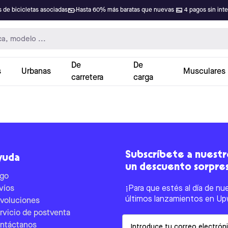
 de bicicletas asociadas
Hasta 60% más baratas que nuevas
4 pagos sin int
De
De
s
Urbanas
Musculares
carretera
carga
Subscríbete a nuestro
yuda
un descuento sorpre
go
víos
¡Para que estés al día de nu
últimos lanzamientos en Up
voluciones
rvicio de postventa
Email
ntáctanos