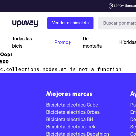
1490+ tiendas
Upway
Vender mi bicicleta
Todas las
De
Promo
Híbrida
bicis
montaña
Oops
500
c.collections.nodes.at is not a function
Mejores marcas
A
Bicicleta eléctrica Cube
Pa
Bicicleta eléctrica Orbea
En
Bicicleta eléctrica BH
De
Bicicleta eléctrica Trek
Se
Bicicleta eléctrica Decathlon
Co