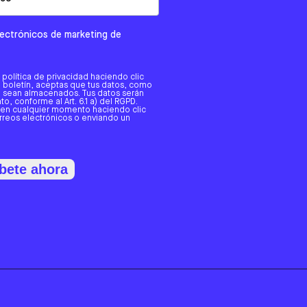
electrónicos de marketing de
a política de privacidad haciendo clic
tro boletín, aceptas que tus datos, como
o, sean almacenados. Tus datos serán
o, conforme al Art. 6.1 a) del RGPD.
 en cualquier momento haciendo clic
orreos electrónicos o enviando un
bete ahora