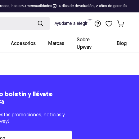
ereses, hasta 60 mensualidades
14 días de devolución, 2 años de garantía
Ayúdame a elegir
Sobre
Accesorios
Marcas
Blog
Upway
 boletín y llévate
sa
estas promociones, noticias y
way!