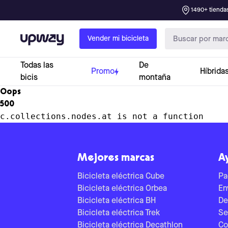
1490+ tiendas
Upway
Vender mi bicicleta
Todas las
De
Promo
Híbrida
bicis
montaña
Oops
500
c.collections.nodes.at is not a function
Mejores marcas
A
Bicicleta eléctrica Cube
Pa
Bicicleta eléctrica Orbea
En
Bicicleta eléctrica BH
De
Bicicleta eléctrica Trek
Se
Bicicleta eléctrica Decathlon
Co