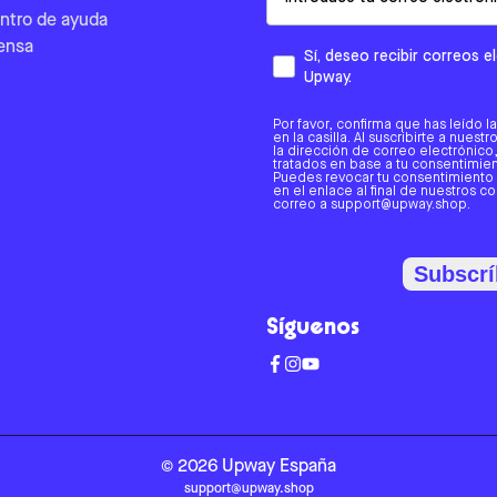
ntro de ayuda
ensa
Sí, deseo recibir correos 
Upway.
Por favor, confirma que has leído l
en la casilla. Al suscribirte a nues
la dirección de correo electrónic
tratados en base a tu consentimient
Puedes revocar tu consentimiento
en el enlace al final de nuestros c
correo a support@upway.shop.
Subscrí
Síguenos
©
2026
Upway
España
support@upway.shop