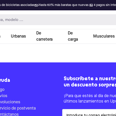
 de bicicletas asociadas
Hasta 60% más baratas que nuevas
4 pagos sin int
De
De
s
Urbanas
Musculares
carretera
carga
Subscríbete a nuestro
yuda
un descuento sorpre
go
víos
¡Para que estés al día de nu
últimos lanzamientos en Up
voluciones
rvicio de postventa
Email
ntáctanos