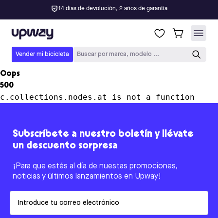
14 días de devolución, 2 años de garantía
Upway
Vender mi bicicleta
Buscar por marca, modelo ...
Oops
500
c.collections.nodes.at is not a function
Subscríbete a nuestro boletín y llévate
un descuento sorpresa
¡Para que estés al día de nuestas promociones,
noticias y últimos lanzamientos en Upway!
Email