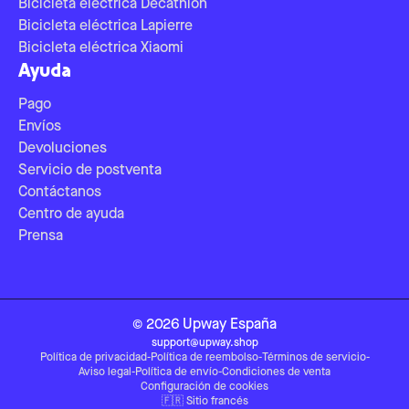
Bicicleta eléctrica Decathlon
Bicicleta eléctrica Lapierre
Bicicleta eléctrica Xiaomi
Ayuda
Pago
Envíos
Devoluciones
Servicio de postventa
Contáctanos
Centro de ayuda
Prensa
©
2026
Upway
España
support@upway.shop
Política de privacidad
-
Política de reembolso
-
Términos de servicio
-
Aviso legal
-
Política de envío
-
Condiciones de venta
Configuración de cookies
🇫🇷
Sitio francés