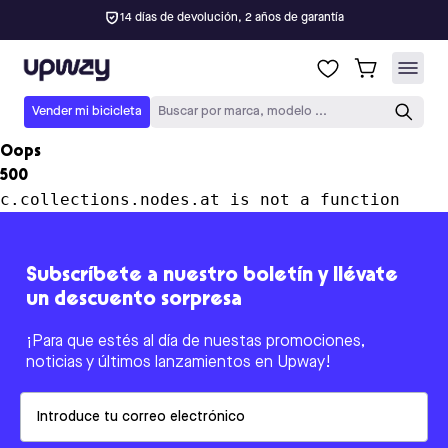
14 días de devolución, 2 años de garantía
Upway
Vender mi bicicleta
Buscar por marca, modelo ...
Oops
500
c.collections.nodes.at is not a function
Subscríbete a nuestro boletín y llévate
un descuento sorpresa
¡Para que estés al día de nuestas promociones,
noticias y últimos lanzamientos en Upway!
Email