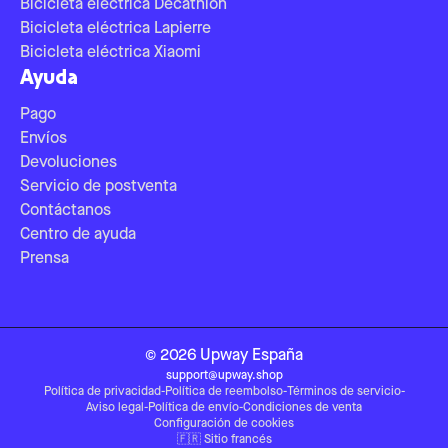
Bicicleta eléctrica Decathlon
Bicicleta eléctrica Lapierre
Bicicleta eléctrica Xiaomi
Ayuda
Pago
Envíos
Devoluciones
Servicio de postventa
Contáctanos
Centro de ayuda
Prensa
©
2026
Upway
España
support@upway.shop
Política de privacidad
-
Política de reembolso
-
Términos de servicio
-
Aviso legal
-
Política de envío
-
Condiciones de venta
Configuración de cookies
🇫🇷
Sitio francés