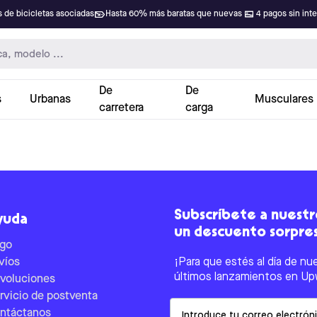
 de bicicletas asociadas
Hasta 60% más baratas que nuevas
4 pagos sin int
De
De
s
Urbanas
Musculares
carretera
carga
Subscríbete a nuestro
yuda
un descuento sorpre
go
víos
¡Para que estés al día de nu
últimos lanzamientos en Up
voluciones
rvicio de postventa
Email
ntáctanos