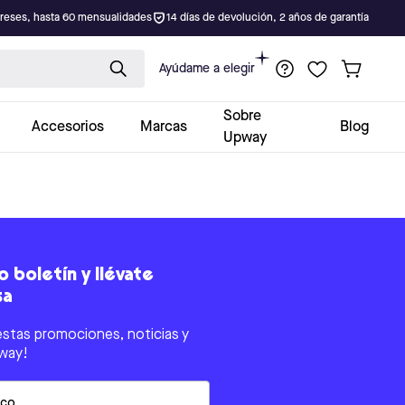
ereses, hasta 60 mensualidades
14 días de devolución, 2 años de garantía
Ayúdame a elegir
Sobre
Accesorios
Marcas
Blog
Upway
 boletín y llévate
sa
estas promociones, noticias y
way!