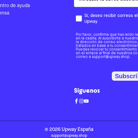
ntro de ayuda
ensa
Sí, deseo recibir correos 
Upway.
Por favor, confirma que has leído l
en la casilla. Al suscribirte a nues
la dirección de correo electrónic
tratados en base a tu consentimient
Puedes revocar tu consentimiento
en el enlace al final de nuestros c
correo a support@upway.shop.
Subscrí
Síguenos
©
2026
Upway
España
support@upway.shop