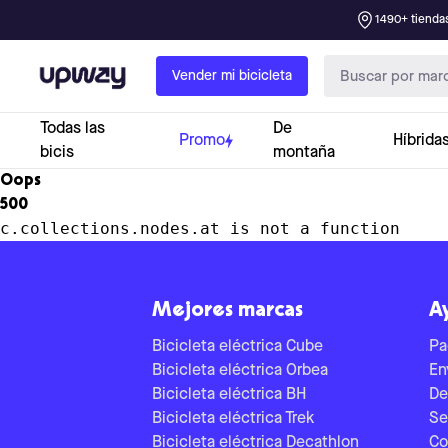
1490+ tiendas
Upway
Vender mi bicicleta
Todas las
De
Promo
Híbrida
bicis
montaña
Oops
500
c.collections.nodes.at is not a function
Mejores marcas
A
Bicicleta eléctrica Cube
Pa
Bicicleta eléctrica Orbea
En
Bicicleta eléctrica BH
De
Bicicleta eléctrica Trek
Se
Bicicleta eléctrica Decathlon
Co