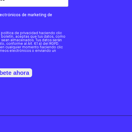
electrónicos de marketing de
a política de privacidad haciendo clic
tro boletín, aceptas que tus datos, como
o, sean almacenados. Tus datos serán
o, conforme al Art. 6.1 a) del RGPD.
 en cualquier momento haciendo clic
orreos electrónicos o enviando un
bete ahora