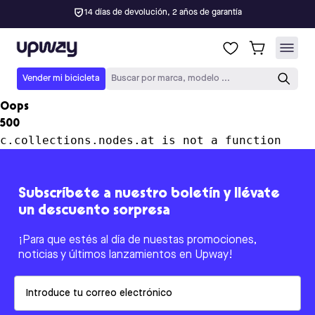
14 días de devolución, 2 años de garantía
Upway
Vender mi bicicleta
Buscar por marca, modelo ...
Oops
500
c.collections.nodes.at is not a function
Subscríbete a nuestro boletín y llévate
un descuento sorpresa
¡Para que estés al día de nuestas promociones,
noticias y últimos lanzamientos en Upway!
Email