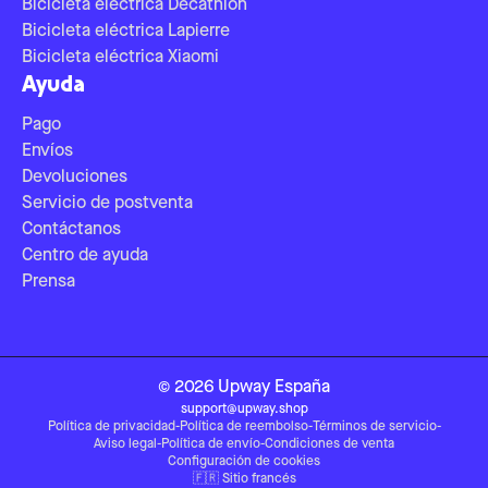
Bicicleta eléctrica Decathlon
Bicicleta eléctrica Lapierre
Bicicleta eléctrica Xiaomi
Ayuda
Pago
Envíos
Devoluciones
Servicio de postventa
Contáctanos
Centro de ayuda
Prensa
©
2026
Upway
España
support@upway.shop
Política de privacidad
-
Política de reembolso
-
Términos de servicio
-
Aviso legal
-
Política de envío
-
Condiciones de venta
Configuración de cookies
🇫🇷
Sitio francés