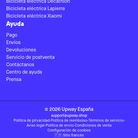
Bicicleta eléctrica Decathlon
Bicicleta eléctrica Lapierre
Bicicleta eléctrica Xiaomi
Ayuda
Pago
Envíos
Devoluciones
Servicio de postventa
Contáctanos
Centro de ayuda
Prensa
©
2026
Upway
España
support@upway.shop
Política de privacidad
-
Política de reembolso
-
Términos de servicio
-
Aviso legal
-
Política de envío
-
Condiciones de venta
Configuración de cookies
🇫🇷
Sitio francés