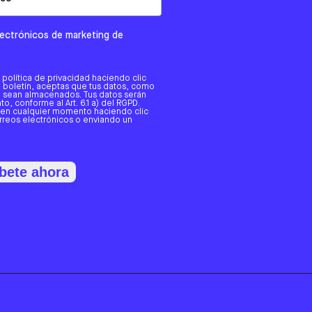
electrónicos de marketing de
a política de privacidad haciendo clic
tro boletín, aceptas que tus datos, como
o, sean almacenados. Tus datos serán
o, conforme al Art. 6.1 a) del RGPD.
 en cualquier momento haciendo clic
orreos electrónicos o enviando un
bete ahora