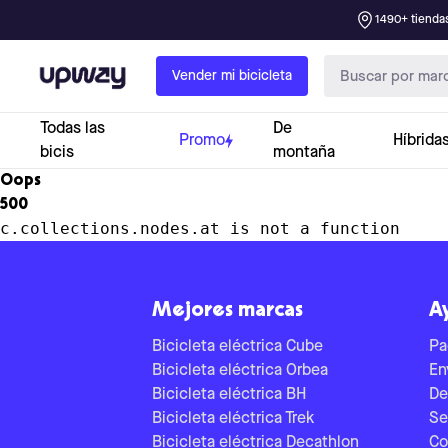
1490+ tiendas
Upway
Vender mi bicicleta
Todas las
De
Promo
Híbrida
bicis
montaña
Oops
500
c.collections.nodes.at is not a function
Mejores marcas
A
Bicicleta eléctrica Cube
Pa
Bicicleta eléctrica Orbea
En
Bicicleta eléctrica BH
De
Bicicleta eléctrica Trek
Se
Bicicleta eléctrica Decathlon
Co