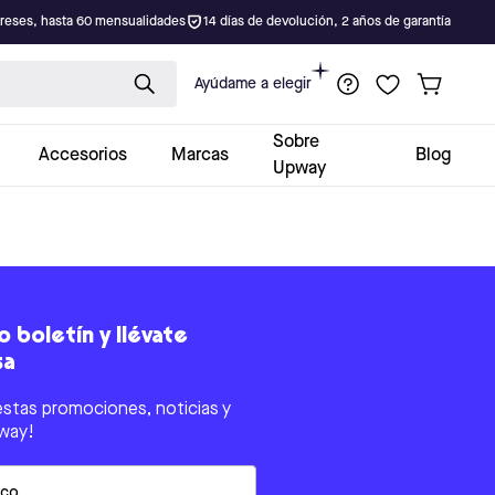
ereses, hasta 60 mensualidades
14 días de devolución, 2 años de garantía
Ayúdame a elegir
Sobre
Accesorios
Marcas
Blog
Upway
 boletín y llévate
sa
estas promociones, noticias y
way!