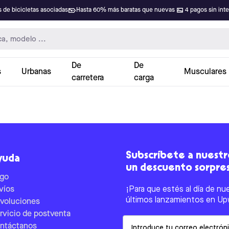
 de bicicletas asociadas
Hasta 60% más baratas que nuevas
4 pagos sin int
De
De
s
Urbanas
Musculares
carretera
carga
Subscríbete a nuestro
yuda
un descuento sorpre
go
víos
¡Para que estés al día de nu
últimos lanzamientos en Up
voluciones
rvicio de postventa
Email
ntáctanos