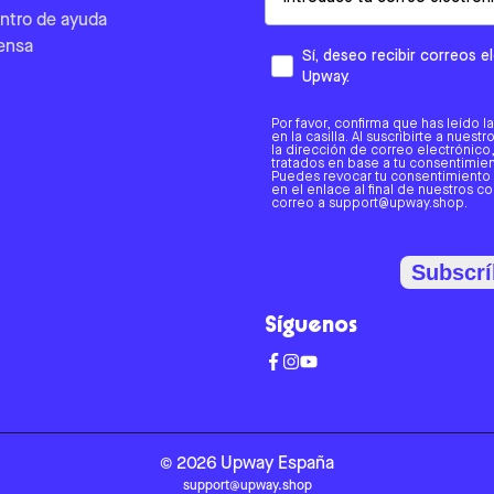
ntro de ayuda
ensa
Sí, deseo recibir correos 
Upway.
Por favor, confirma que has leído l
en la casilla. Al suscribirte a nues
la dirección de correo electrónic
tratados en base a tu consentimient
Puedes revocar tu consentimiento
en el enlace al final de nuestros c
correo a support@upway.shop.
Subscrí
Síguenos
©
2026
Upway
España
support@upway.shop