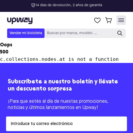
14 días de devolución, 2 años de garantía
Upway
Vender mi bicicleta
Buscar por marca, modelo ...
Oops
500
c.collections.nodes.at is not a function
Subscríbete a nuestro boletín y llévate
un descuento sorpresa
¡Para que estés al día de nuestas promociones,
noticias y últimos lanzamientos en Upway!
Email