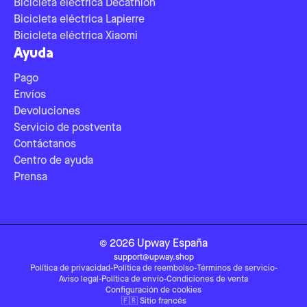
Bicicleta eléctrica Decathlon
Bicicleta eléctrica Lapierre
Bicicleta eléctrica Xiaomi
Ayuda
Pago
Envíos
Devoluciones
Servicio de postventa
Contáctanos
Centro de ayuda
Prensa
©
2026
Upway
España
support@upway.shop
Política de privacidad
-
Política de reembolso
-
Términos de servicio
-
Aviso legal
-
Política de envío
-
Condiciones de venta
Configuración de cookies
🇫🇷
Sitio francés