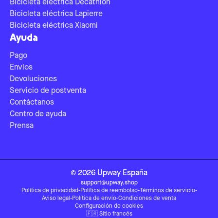
Bicicleta eléctrica Decathlon
Bicicleta eléctrica Lapierre
Bicicleta eléctrica Xiaomi
Ayuda
Pago
Envíos
Devoluciones
Servicio de postventa
Contáctanos
Centro de ayuda
Prensa
©
2026
Upway
España
support@upway.shop
Política de privacidad
-
Política de reembolso
-
Términos de servicio
-
Aviso legal
-
Política de envío
-
Condiciones de venta
Configuración de cookies
🇫🇷
Sitio francés