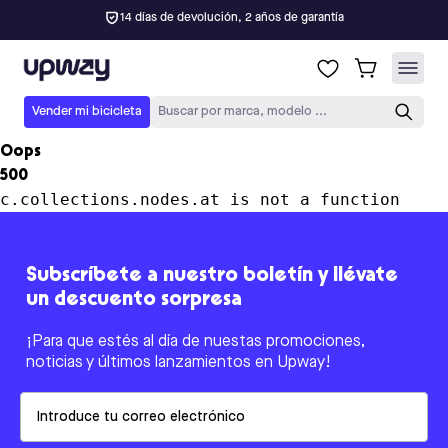
14 días de devolución, 2 años de garantía
Upway
Vender mi bicicleta
Buscar por marca, modelo ...
Oops
500
c.collections.nodes.at is not a function
Subscríbete a nuestro boletín y llévate
un descuento sorpresa
¡Para que estés al día de nuestas promociones,
noticias y últimos lanzamientos en Upway!
Email