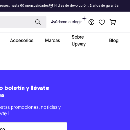
ereses, hasta 60 mensualidades
14 días de devolución, 2 años de garantía
Ayúdame a elegir
Sobre
Accesorios
Marcas
Blog
Upway
 boletín y llévate
sa
estas promociones, noticias y
way!