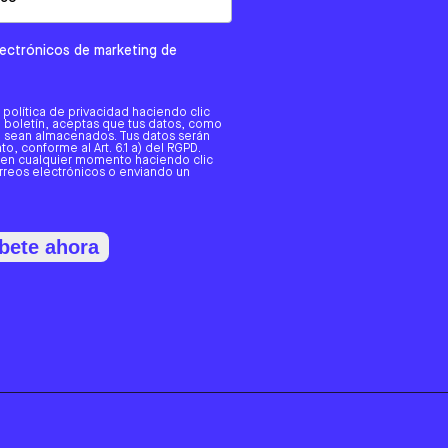
electrónicos de marketing de
a política de privacidad haciendo clic
tro boletín, aceptas que tus datos, como
o, sean almacenados. Tus datos serán
o, conforme al Art. 6.1 a) del RGPD.
 en cualquier momento haciendo clic
orreos electrónicos o enviando un
bete ahora