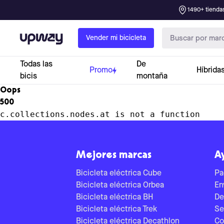
1490+ tiendas
Upway
Vender mi bicicleta
Todas las
De
Promo
Híbrida
bicis
montaña
Oops
500
c.collections.nodes.at is not a function
Mejores marcas
A
Bicicleta eléctrica Cube
Pa
Bicicleta eléctrica Orbea
En
Bicicleta eléctrica BH
De
Bicicleta eléctrica Trek
Se
Bicicleta eléctrica Decathlon
Co