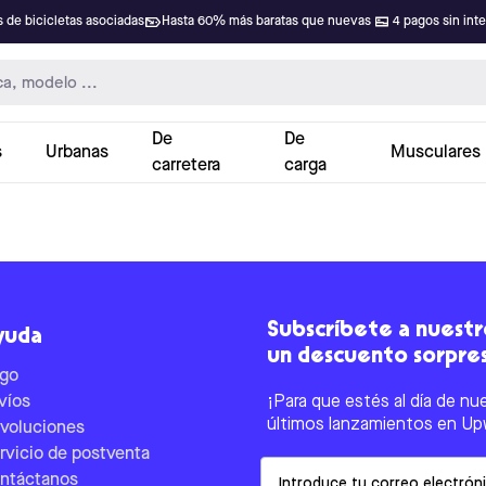
 de bicicletas asociadas
Hasta 60% más baratas que nuevas
4 pagos sin int
De
De
s
Urbanas
Musculares
carretera
carga
Subscríbete a nuestro
yuda
un descuento sorpre
go
víos
¡Para que estés al día de nu
últimos lanzamientos en Up
voluciones
rvicio de postventa
Email
ntáctanos