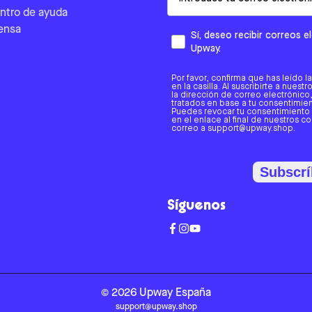
ntro de ayuda
ensa
Sí, deseo recibir correos 
Upway.
Por favor, confirma que has leído l
en la casilla. Al suscribirte a nues
la dirección de correo electrónic
tratados en base a tu consentimient
Puedes revocar tu consentimiento
en el enlace al final de nuestros c
correo a support@upway.shop.
Subscrí
Síguenos
©
2026
Upway
España
support@upway.shop