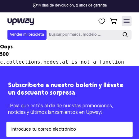
14 días de devolución, 2 años de garantía
Upway
Vender mi bicicleta
Buscar por marca, modelo ...
Oops
500
c.collections.nodes.at is not a function
Subscríbete a nuestro boletín y llévate
un descuento sorpresa
¡Para que estés al día de nuestas promociones,
noticias y últimos lanzamientos en Upway!
Email