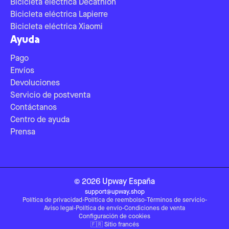
Bicicleta eléctrica Decathlon
Bicicleta eléctrica Lapierre
Bicicleta eléctrica Xiaomi
Ayuda
Pago
Envíos
Devoluciones
Servicio de postventa
Contáctanos
Centro de ayuda
Prensa
©
2026
Upway
España
support@upway.shop
Política de privacidad
-
Política de reembolso
-
Términos de servicio
-
Aviso legal
-
Política de envío
-
Condiciones de venta
Configuración de cookies
🇫🇷
Sitio francés