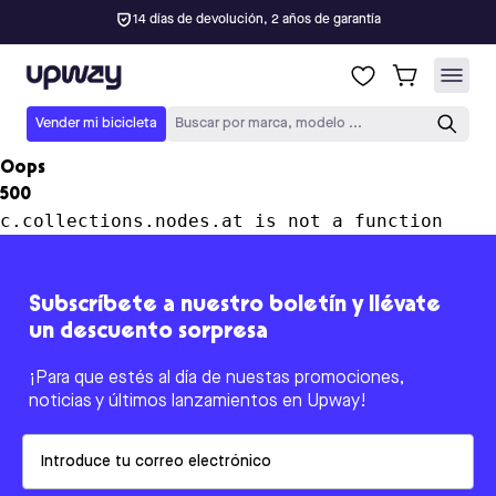
14 días de devolución, 2 años de garantía
Upway
Vender mi bicicleta
Buscar por marca, modelo ...
Oops
500
c.collections.nodes.at is not a function
Subscríbete a nuestro boletín y llévate
un descuento sorpresa
¡Para que estés al día de nuestas promociones,
noticias y últimos lanzamientos en Upway!
Email