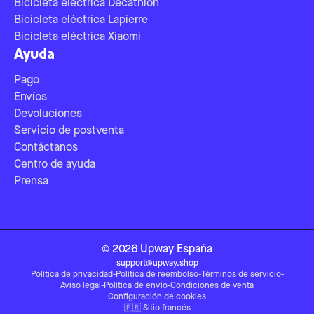
Bicicleta eléctrica Decathlon
Bicicleta eléctrica Lapierre
Bicicleta eléctrica Xiaomi
Ayuda
Pago
Envíos
Devoluciones
Servicio de postventa
Contáctanos
Centro de ayuda
Prensa
©
2026
Upway
España
support@upway.shop
Política de privacidad
-
Política de reembolso
-
Términos de servicio
-
Aviso legal
-
Política de envío
-
Condiciones de venta
Configuración de cookies
🇫🇷
Sitio francés