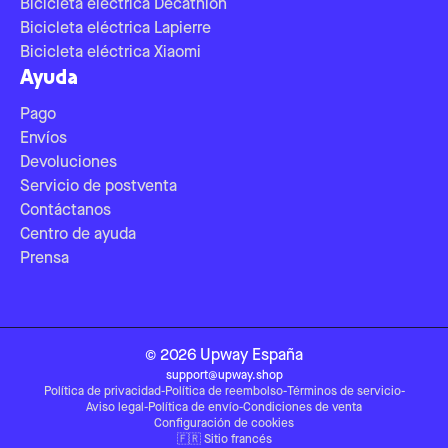
Bicicleta eléctrica Decathlon
Bicicleta eléctrica Lapierre
Bicicleta eléctrica Xiaomi
Ayuda
Pago
Envíos
Devoluciones
Servicio de postventa
Contáctanos
Centro de ayuda
Prensa
©
2026
Upway
España
support@upway.shop
Política de privacidad
-
Política de reembolso
-
Términos de servicio
-
Aviso legal
-
Política de envío
-
Condiciones de venta
Configuración de cookies
🇫🇷
Sitio francés