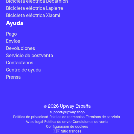
Bicicleta eléctrica Decathlon
Bicicleta eléctrica Lapierre
Bicicleta eléctrica Xiaomi
Ayuda
Pago
Envíos
Devoluciones
Servicio de postventa
Contáctanos
Centro de ayuda
Prensa
©
2026
Upway
España
support@upway.shop
Política de privacidad
-
Política de reembolso
-
Términos de servicio
-
Aviso legal
-
Política de envío
-
Condiciones de venta
Configuración de cookies
🇫🇷
Sitio francés