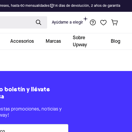
ereses, hasta 60 mensualidades
14 días de devolución, 2 años de garantía
Ayúdame a elegir
Sobre
Accesorios
Marcas
Blog
Upway
 boletín y llévate
sa
estas promociones, noticias y
way!