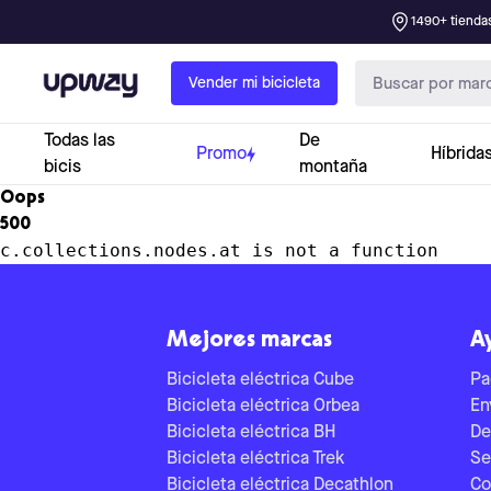
1490+ tiendas
Upway
Vender mi bicicleta
Todas las
De
Promo
Híbrida
bicis
montaña
Oops
500
c.collections.nodes.at is not a function
Mejores marcas
A
Bicicleta eléctrica Cube
Pa
Bicicleta eléctrica Orbea
En
Bicicleta eléctrica BH
De
Bicicleta eléctrica Trek
Se
Bicicleta eléctrica Decathlon
Co