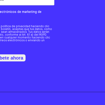
electrónicos de marketing de
a política de privacidad haciendo clic
tro boletín, aceptas que tus datos, como
o, sean almacenados. Tus datos serán
o, conforme al Art. 6.1 a) del RGPD.
 en cualquier momento haciendo clic
orreos electrónicos o enviando un
bete ahora