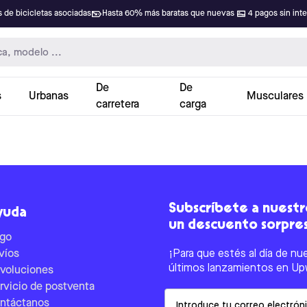
 de bicicletas asociadas
Hasta 60% más baratas que nuevas
4 pagos sin int
De
De
s
Urbanas
Musculares
carretera
carga
Subscríbete a nuestro
yuda
un descuento sorpre
go
víos
¡Para que estés al día de nu
últimos lanzamientos en Up
voluciones
rvicio de postventa
Email
ntáctanos