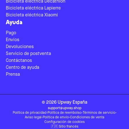
Bicicleta eléctrica Decathlon
Bicicleta eléctrica Lapierre
Bicicleta eléctrica Xiaomi
Ayuda
Pago
Envíos
Devoluciones
Servicio de postventa
Contáctanos
Centro de ayuda
Prensa
©
2026
Upway
España
support@upway.shop
Política de privacidad
-
Política de reembolso
-
Términos de servicio
-
Aviso legal
-
Política de envío
-
Condiciones de venta
Configuración de cookies
🇫🇷
Sitio francés