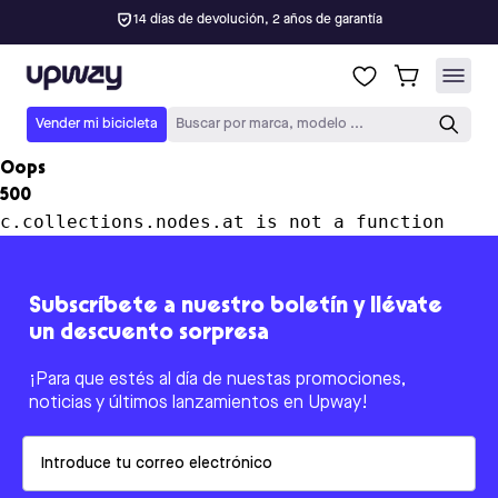
14 días de devolución, 2 años de garantía
Upway
Vender mi bicicleta
Buscar por marca, modelo ...
Oops
500
c.collections.nodes.at is not a function
Subscríbete a nuestro boletín y llévate
un descuento sorpresa
¡Para que estés al día de nuestas promociones,
noticias y últimos lanzamientos en Upway!
Email