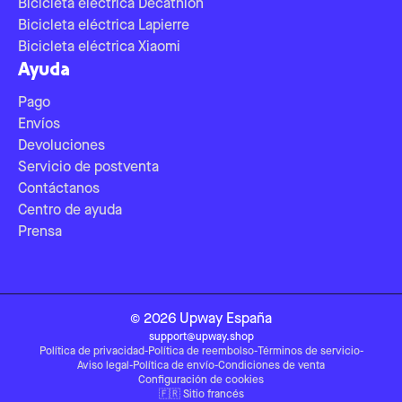
Bicicleta eléctrica Decathlon
Bicicleta eléctrica Lapierre
Bicicleta eléctrica Xiaomi
Ayuda
Pago
Envíos
Devoluciones
Servicio de postventa
Contáctanos
Centro de ayuda
Prensa
©
2026
Upway
España
support@upway.shop
Política de privacidad
-
Política de reembolso
-
Términos de servicio
-
Aviso legal
-
Política de envío
-
Condiciones de venta
Configuración de cookies
🇫🇷
Sitio francés