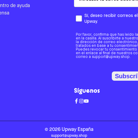
ntro de ayuda
ensa
Sí, deseo recibir correos 
Upway.
Por favor, confirma que has leído l
en la casilla. Al suscribirte a nues
la dirección de correo electrónic
tratados en base a tu consentimient
Puedes revocar tu consentimiento
en el enlace al final de nuestros c
correo a support@upway.shop.
Subscrí
Síguenos
©
2026
Upway
España
support@upway.shop