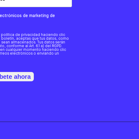
electrónicos de marketing de
a política de privacidad haciendo clic
tro boletín, aceptas que tus datos, como
o, sean almacenados. Tus datos serán
o, conforme al Art. 6.1 a) del RGPD.
 en cualquier momento haciendo clic
orreos electrónicos o enviando un
bete ahora