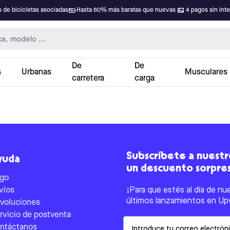
 de bicicletas asociadas
Hasta 60% más baratas que nuevas
4 pagos sin int
De
De
s
Urbanas
Musculares
carretera
carga
Subscríbete a nuestro
yuda
un descuento sorpre
go
víos
¡Para que estés al día de nu
últimos lanzamientos en Up
voluciones
rvicio de postventa
Email
ntáctanos