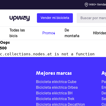
1490+ tiendas
Upway
Vender mi bicicleta
Todas las
De
Promo
Híbrida
bicis
montaña
Oops
500
c.collections.nodes.at is not a function
Mejores marcas
A
Bicicleta eléctrica Cube
Pa
Bicicleta eléctrica Orbea
En
Bicicleta eléctrica BH
De
Bicicleta eléctrica Trek
Se
Bicicleta eléctrica Decathlon
Co