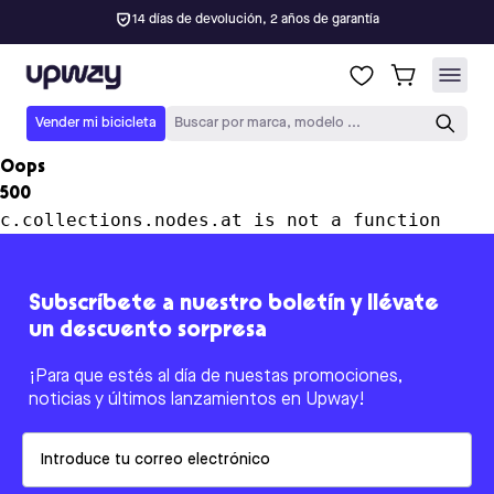
14 días de devolución, 2 años de garantía
Upway
Vender mi bicicleta
Buscar por marca, modelo ...
Oops
500
c.collections.nodes.at is not a function
Subscríbete a nuestro boletín y llévate
un descuento sorpresa
¡Para que estés al día de nuestas promociones,
noticias y últimos lanzamientos en Upway!
Email