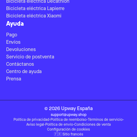
Bicicleta eléctrica Decathlon
Bicicleta eléctrica Lapierre
Bicicleta eléctrica Xiaomi
Ayuda
Pago
Envíos
Devoluciones
Servicio de postventa
Contáctanos
Centro de ayuda
Prensa
©
2026
Upway
España
support@upway.shop
Política de privacidad
-
Política de reembolso
-
Términos de servicio
-
Aviso legal
-
Política de envío
-
Condiciones de venta
Configuración de cookies
🇫🇷
Sitio francés