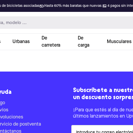
 de bicicletas asociadas
Hasta 60% más baratas que nuevas
4 pagos sin int
De
De
s
Urbanas
Musculares
carretera
carga
Subscríbete a nuestro
yuda
un descuento sorpre
go
víos
¡Para que estés al día de nu
últimos lanzamientos en Up
voluciones
rvicio de postventa
Email
ntáctanos