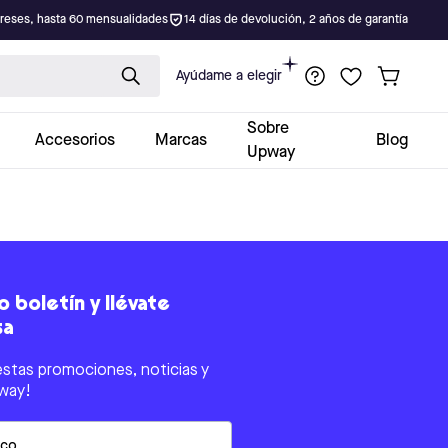
ereses, hasta 60 mensualidades
14 días de devolución, 2 años de garantía
Ayúdame a elegir
Sobre
Accesorios
Marcas
Blog
Upway
 boletín y llévate
sa
estas promociones, noticias y
way!