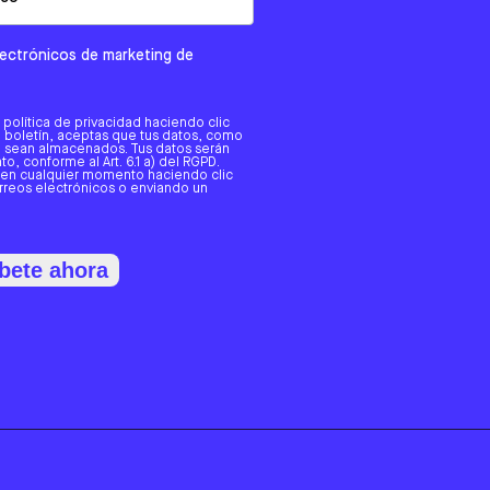
electrónicos de marketing de
a política de privacidad haciendo clic
tro boletín, aceptas que tus datos, como
o, sean almacenados. Tus datos serán
o, conforme al Art. 6.1 a) del RGPD.
 en cualquier momento haciendo clic
orreos electrónicos o enviando un
bete ahora