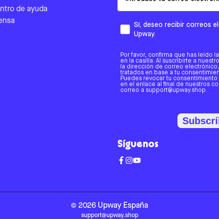
ntro de ayuda
ensa
Sí, deseo recibir correos 
Upway.
Por favor, confirma que has leído l
en la casilla. Al suscribirte a nues
la dirección de correo electrónic
tratados en base a tu consentimient
Puedes revocar tu consentimiento
en el enlace al final de nuestros c
correo a support@upway.shop.
Subscrí
Síguenos
©
2026
Upway
España
support@upway.shop