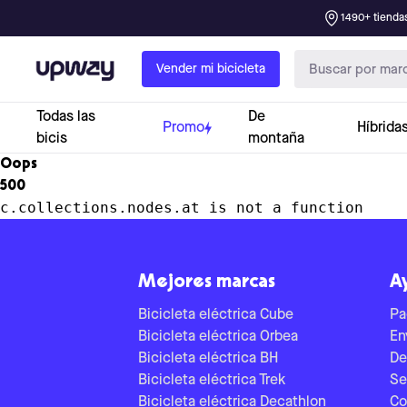
1490+ tiendas
Upway
Vender mi bicicleta
Todas las
De
Promo
Híbrida
bicis
montaña
Oops
500
c.collections.nodes.at is not a function
Mejores marcas
A
Bicicleta eléctrica Cube
Pa
Bicicleta eléctrica Orbea
En
Bicicleta eléctrica BH
De
Bicicleta eléctrica Trek
Se
Bicicleta eléctrica Decathlon
Co