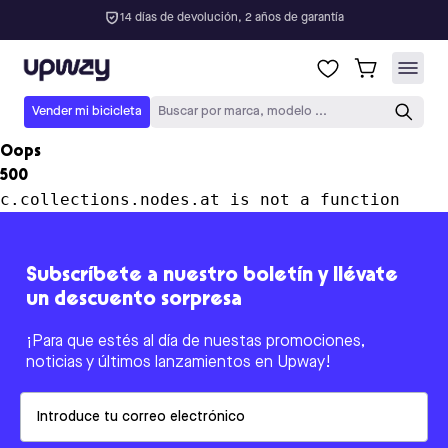
14 días de devolución, 2 años de garantía
Upway
Vender mi bicicleta
Buscar por marca, modelo ...
Oops
500
c.collections.nodes.at is not a function
Subscríbete a nuestro boletín y llévate
un descuento sorpresa
¡Para que estés al día de nuestas promociones,
noticias y últimos lanzamientos en Upway!
Email