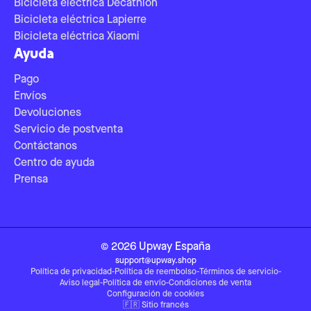
Bicicleta eléctrica Decathlon
Bicicleta eléctrica Lapierre
Bicicleta eléctrica Xiaomi
Ayuda
Pago
Envíos
Devoluciones
Servicio de postventa
Contáctanos
Centro de ayuda
Prensa
©
2026
Upway
España
support@upway.shop
Política de privacidad
-
Política de reembolso
-
Términos de servicio
-
Aviso legal
-
Política de envío
-
Condiciones de venta
Configuración de cookies
🇫🇷
Sitio francés