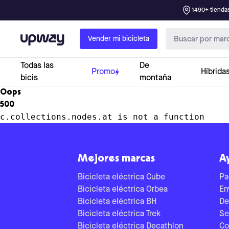
1490+ tiendas
Upway
Vender mi bicicleta
Todas las
De
Promo
Híbrida
bicis
montaña
Oops
500
c.collections.nodes.at is not a function
Mejores marcas
A
Bicicleta eléctrica Cube
Pa
Bicicleta eléctrica Orbea
En
Bicicleta eléctrica BH
De
Bicicleta eléctrica Trek
Se
Bicicleta eléctrica Decathlon
Co