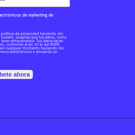
electrónicos de marketing de
a política de privacidad haciendo clic
tro boletín, aceptas que tus datos, como
o, sean almacenados. Tus datos serán
o, conforme al Art. 6.1 a) del RGPD.
 en cualquier momento haciendo clic
orreos electrónicos o enviando un
bete ahora