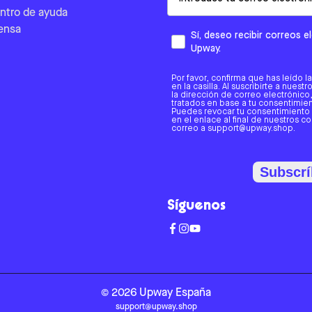
ntro de ayuda
ensa
Sí, deseo recibir correos 
Upway.
Por favor, confirma que has leído l
en la casilla. Al suscribirte a nues
la dirección de correo electrónic
tratados en base a tu consentimient
Puedes revocar tu consentimiento
en el enlace al final de nuestros c
correo a support@upway.shop.
Subscrí
Síguenos
©
2026
Upway
España
support@upway.shop