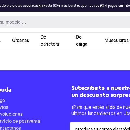
 de bicicletas asociadas
Hasta 60% más baratas que nuevas
4 pagos sin int
De
De
s
Urbanas
Musculares
carretera
carga
Subscríbete a nuestro
yuda
un descuento sorpre
go
víos
¡Para que estés al día de nu
últimos lanzamientos en Up
voluciones
rvicio de postventa
Email
ntáctanos