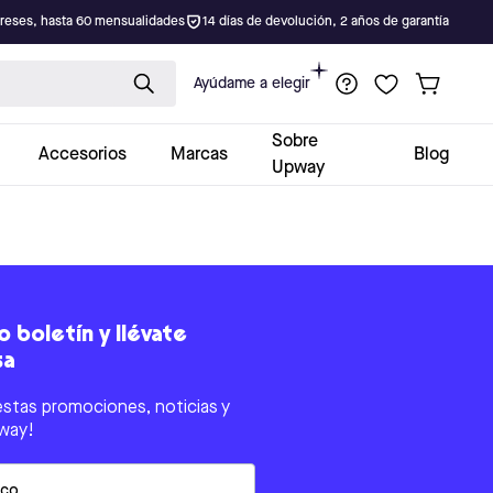
ereses, hasta 60 mensualidades
14 días de devolución, 2 años de garantía
Ayúdame a elegir
Sobre
Accesorios
Marcas
Blog
Upway
 boletín y llévate
sa
estas promociones, noticias y
way!